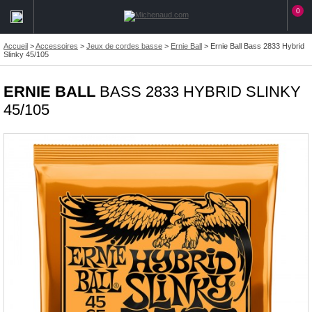
0
Accueil
>
Accessoires
>
Jeux de cordes basse
>
Ernie Ball
>
Ernie Ball Bass 2833 Hybrid
Slinky 45/105
ERNIE BALL
BASS 2833 HYBRID SLINKY
45/105