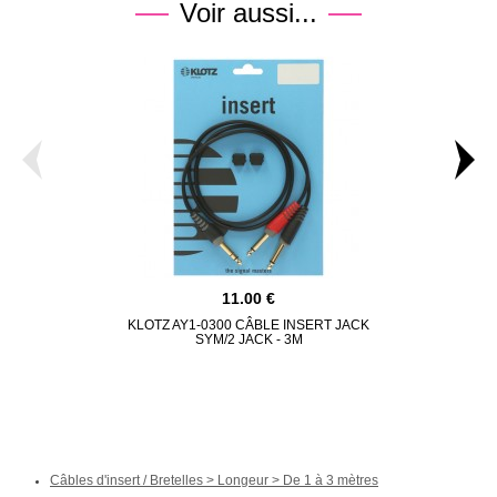
Voir aussi...
11.00
KLOTZ AY1-0300 CÂBLE INSERT JACK
YELLOW CABL
SYM/2 JACK - 3M
JAC
Câbles d'insert / Bretelles > Longeur > De 1 à 3 mètres