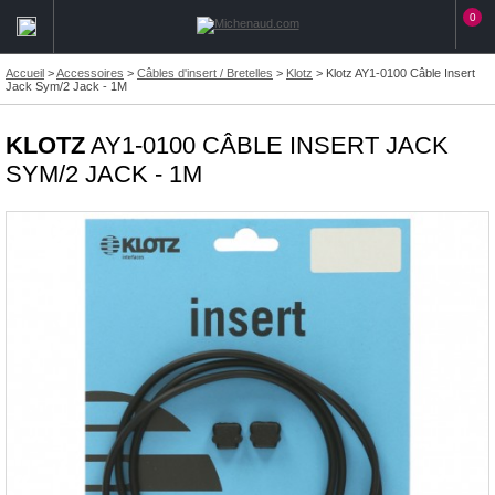
0
Accueil
>
Accessoires
>
Câbles d'insert / Bretelles
>
Klotz
>
Klotz AY1-0100 Câble Insert
Jack Sym/2 Jack - 1M
KLOTZ
AY1-0100 CÂBLE INSERT JACK
SYM/2 JACK - 1M