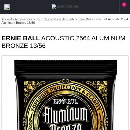
0
Accueil
>
Accessoires
>
Jeux de cordes guitare folk
>
Ernie Ball
>
Ernie Ball Acoustic 2564
Aluminum Bronze 13/56
ERNIE BALL
ACOUSTIC 2564 ALUMINUM
BRONZE 13/56