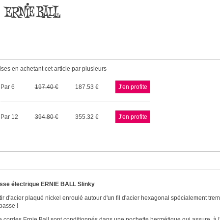
ses en achetant cet article par plusieurs
Par 6
197.40
187.53
Par 12
394.80
355.32
sse électrique ERNIE BALL Slinky
rtir d'acier plaqué nickel enroulé autour d'un fil d'acier hexagonal spécialement t
basse !
 cordes Ernie Ball sont conditionnés dans une pochette hermétique qui assure, à l'