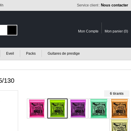
Nous contacter
24h
Service client :
Mon Compte
Mon panier (
0
)
Eveil
Packs
Guitares de prestige
/130
6 tirants