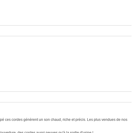
rempé ces cordes génèrent un son chaud, riche et précis. Les plus vendues de nos
ouverture, des cordes aussi neuves qu'à la sortie d'usine !