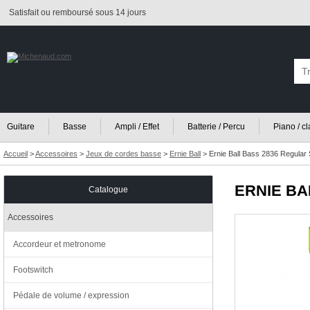
Satisfait ou remboursé sous 14 jours
Guitare
Basse
Ampli / Effet
Batterie / Percu
Piano / c
Accueil
>
Accessoires
>
Jeux de cordes basse
>
Ernie Ball
>
Ernie Ball Bass 2836 Regular 
ERNIE BA
Catalogue
Accessoires
Accordeur et metronome
Footswitch
Pédale de volume / expression