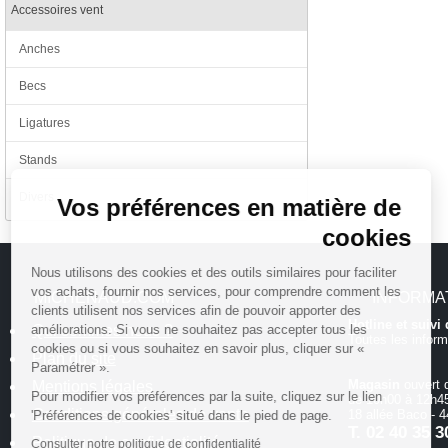
Accessoires vent
Anches
Becs
Ligatures
Continuer sans accepter
Stands
Divers
Vos préférences en matière de
cookies
Nous utilisons des cookies et des outils similaires pour faciliter
vos achats, fournir nos services, pour comprendre comment les
MICHENAUD.COM
INFORMA
clients utilisent nos services afin de pouvoir apporter des
Hotline et suiv
Qui sommes nous ?
améliorations. Si vous ne souhaitez pas accepter tous les
Toutes les inform
cookies ou si vous souhaitez en savoir plus, cliquer sur «
Plan du site
Paramétrer ».
Magasin
ouvert 
Mentions légales
Pour modifier vos préférences par la suite, cliquez sur le lien
de 10h00 à 12h45
Conditions générales de vente
18 allée Baco -
'Préférences de cookies' situé dans le pied de page.
T.
02 40 35 3
Politique de confidentialité
Consulter notre politique de confidentialité