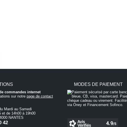
TIONS
MODES DE PAIEMENT
i de commandes internet
ations sur notre
page de contact
du Mardi au Samedi
 et de 14h00 à 19h00
 44000 NANTES
0 42