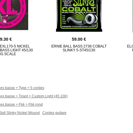
29.30
59.00
EXL170-5 NICKEL
ERNIE BALL BASS 2736 COBALT
ELI
BASS LIGHT 45/130
SLINKY 5-ST45/130
NG SCALE
es basse > Type > 5 cordes
es basse > Tirant > Custom Light (45.100)
es basse > Filé > Filé rond
Ball Slinky Nickel Wound
Cordes guitare
.