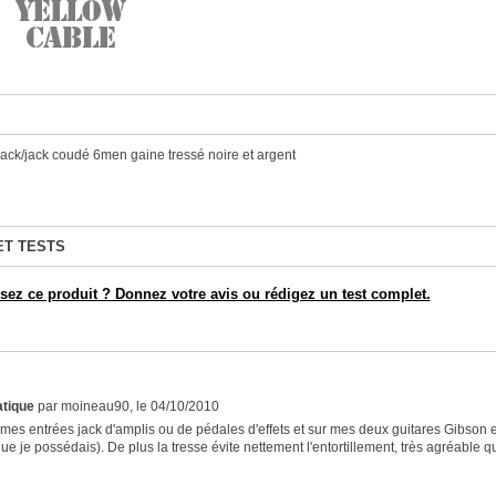
jack/jack coudé 6men gaine tressé noire et argent
ET TESTS
ez ce produit ? Donnez votre avis ou rédigez un test complet.
atique
par moineau90, le 04/10/2010
mes entrées jack d'amplis ou de pédales d'effets et sur mes deux guitares Gibson et
ue je possédais). De plus la tresse évite nettement l'entortillement, très agréable qu