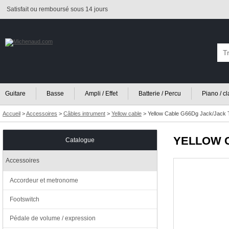
Satisfait ou remboursé sous 14 jours
Guitare
Basse
Ampli / Effet
Batterie / Percu
Piano / c
Accueil
>
Accessoires
>
Câbles intrument
>
Yellow cable
>
Yellow Cable G66Dg Jack/Jack 
YELLOW 
Catalogue
Accessoires
Accordeur et metronome
Footswitch
Pédale de volume / expression