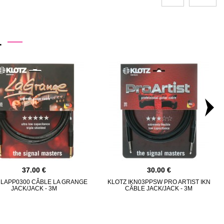
.
37.00
30.00
 LAPP0300 CÂBLE LA GRANGE
KLOTZ IKN03PPSW PRO ARTIST IKN
JACK/JACK - 3M
CÂBLE JACK/JACK - 3M