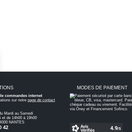
TIONS
MODES DE PAIEMENT
i de commandes internet
ations sur notre
page de contact
du Mardi au Samedi
 et de 14h00 à 19h00
 44000 NANTES
0 42