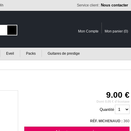
Nous contacter
24h
Service client :
Mon Compte
Mon panier (
0
)
Eveil
Packs
Guitares de prestige
9.00
Dont 0.05 € d'écotaxe
Quantité
RÉF. MICHENAUD :
360