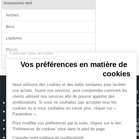
Accessoires vent
Anches
Becs
Ligatures
Continuer sans accepter
Stands
Divers
Vos préférences en matière de
cookies
Nous utilisons des cookies et des outils similaires pour faciliter
vos achats, fournir nos services, pour comprendre comment les
MICHENAUD.COM
INFORMA
clients utilisent nos services afin de pouvoir apporter des
Hotline et suiv
Qui sommes nous ?
améliorations. Si vous ne souhaitez pas accepter tous les
Toutes les inform
cookies ou si vous souhaitez en savoir plus, cliquer sur «
Plan du site
Paramétrer ».
Magasin
ouvert 
Mentions légales
Pour modifier vos préférences par la suite, cliquez sur le lien
de 10h00 à 12h45
Conditions générales de vente
18 allée Baco -
'Préférences de cookies' situé dans le pied de page.
T.
02 40 35 3
Politique de confidentialité
Consulter notre politique de confidentialité