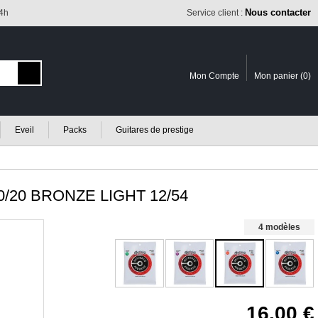
Nous contacter
24h
Service client :
Mon Compte
Mon panier (
0
)
Eveil
Packs
Guitares de prestige
/20 BRONZE LIGHT 12/54
4 modèles
16.00