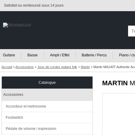
Satisfait ou remboursé sous 14 jours
Guitare
Basse
Ampli / Effet
Batterie / Percu
Piano / c
Accueil
>
Accessoires
>
Jeux de cordes guitare folk
>
Martin
>
Martin MA140T Authentic Aco
MARTIN
M
Catalogue
Accessoires
Accordeur et metronome
Footswitch
Pédale de volume / expression