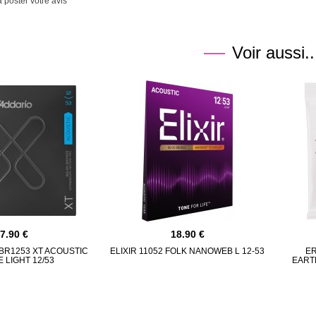
 poster votre avis
Voir aussi..
17.90
18.90
BR1253 XT ACOUSTIC
ELIXIR 11052 FOLK NANOWEB L 12-53
ER
 LIGHT 12/53
EART