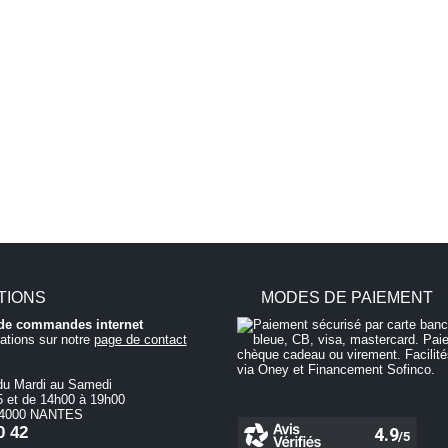
TIONS
MODES DE PAIEMENT
i de commandes internet
ations sur notre
page de contact
du Mardi au Samedi
 et de 14h00 à 19h00
 44000 NANTES
0 42