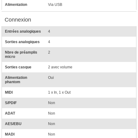
Alimentation
Via USB
Connexion
Entrées analogiques
4
Sorties analogiques
4
Nbre de préamplis
2
micro
Sorties casque
2 avec volume
Alimentation
Oui
phantom
MIDI
1 x In, 1 x Out
S/PDIF
Non
ADAT
Non
AES/EBU
Non
MADI
Non