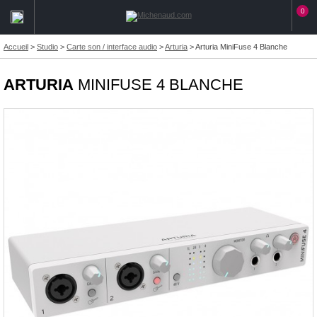
0
Accueil
>
Studio
>
Carte son / interface audio
>
Arturia
>
Arturia MiniFuse 4 Blanche
ARTURIA
MINIFUSE 4 BLANCHE