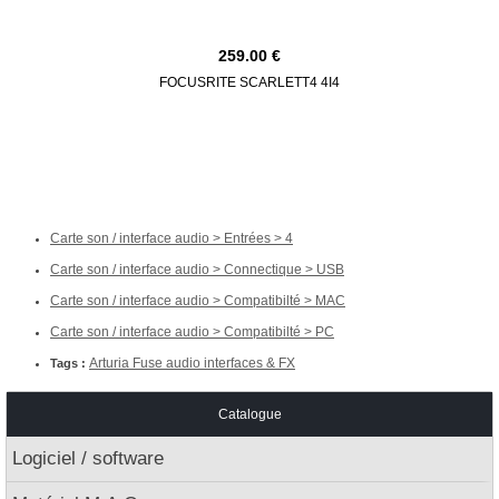
259.00
FOCUSRITE SCARLETT4 4I4
AU
Carte son / interface audio > Entrées > 4
Carte son / interface audio > Connectique > USB
Carte son / interface audio > Compatibilté > MAC
Carte son / interface audio > Compatibilté > PC
Arturia Fuse audio interfaces & FX
Tags :
Catalogue
Logiciel / software